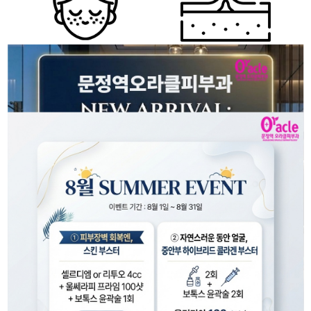
색소성질환
여드름,홍조,코어리프팅
more
more